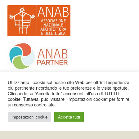
Utilizziamo i cookie sul nostro sito Web per offrirti l'esperienza
Chi Siamo
più pertinente ricordando le tue preferenze e le visite ripetute.
Cliccando su “Accetta tutto” acconsenti all'uso di TUTTI i
Consulenza
cookie. Tuttavia, puoi visitare "Impostazioni cookie" per fornire
Formazione
un consenso controllato.
Certificazione
Impostazioni cookie
Accetta tutti
News & Eventi
Anab Partner