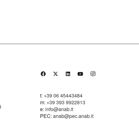
t:
+39 06 45443484
m:
+39 393 9922813
i
e:
info@anab.it
PEC
:
anab@pec.anab.it