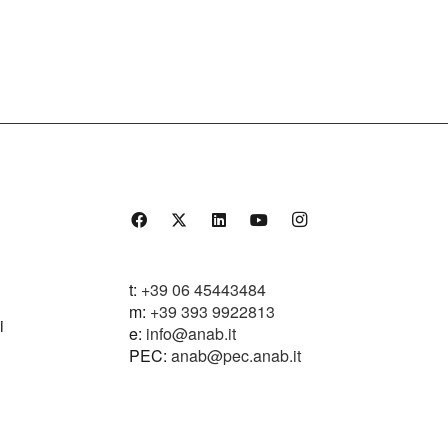
t:
+39 06 45443484
m:
+39 393 9922813
i
e:
info@anab.it
PEC
:
anab@pec.anab.it