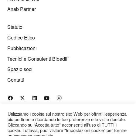
Anab Partner
Statuto
Codice Etico
Pubblicazioni
Tecnici e Consulenti Bioedili
Spazio soci
Contatti
Utilizziamo i cookie sul nostro sito Web per offrirti l'esperienza
t:
+39 06 45443484
più pertinente ricordando le tue preferenze e le visite ripetute.
Cliccando su “Accetta tutto” acconsenti all'uso di TUTTI i
m:
+39 393 9922813
cookie. Tuttavia, puoi visitare "Impostazioni cookie" per fornire
e:
info@anab.it
un consenso controllato.