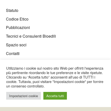
Statuto
Codice Etico
Pubblicazioni
Tecnici e Consulenti Bioedili
Spazio soci
Contatti
Utilizziamo i cookie sul nostro sito Web per offrirti l'esperienza
più pertinente ricordando le tue preferenze e le visite ripetute.
Cliccando su “Accetta tutto” acconsenti all'uso di TUTTI i
cookie. Tuttavia, puoi visitare "Impostazioni cookie" per fornire
t:
+39 06 45443484
un consenso controllato.
m:
+39 393 9922813
e:
info@anab.it
Impostazioni cookie
Accetta tutti
PEC
:
anab@pec.anab.it