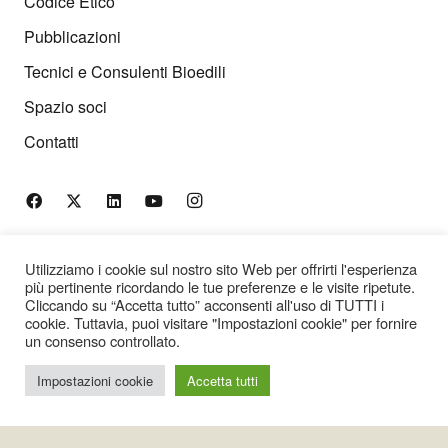
Codice Etico
Pubblicazioni
Tecnici e Consulenti Bioedili
Spazio soci
Contatti
t:
+39 06 45443484
Utilizziamo i cookie sul nostro sito Web per offrirti l'esperienza
più pertinente ricordando le tue preferenze e le visite ripetute.
m:
+39 393 9922813
Cliccando su “Accetta tutto” acconsenti all'uso di TUTTI i
e:
info@anab.it
cookie. Tuttavia, puoi visitare "Impostazioni cookie" per fornire
PEC
:
anab@pec.anab.it
un consenso controllato.
Impostazioni cookie
Accetta tutti