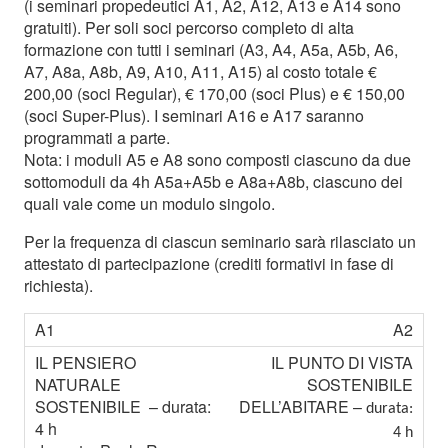
(i seminari propedeutici A1, A2, A12, A13 e A14 sono
gratuiti).
Per soli soci percorso completo di alta
formazione con tutti i seminari (A3, A4, A5a, A5b, A6,
A7, A8a, A8b, A9, A10, A11, A15) al costo totale €
200,00 (soci Regular), € 170,00 (soci Plus) e € 150,00
(soci Super-Plus).
I seminari A16 e A17 saranno
programmati a parte.
Nota: i moduli A5 e A8 sono composti ciascuno da due
sottomoduli da 4h A5a+A5b e A8a+A8b, ciascuno dei
quali vale come un modulo singolo.
Per la frequenza di ciascun seminario sarà rilasciato un
attestato di partecipazione (crediti formativi in fase di
richiesta).
A2
IL PUNTO DI VISTA
SOSTENIBILE
DELL’ABITARE –
durata:
4 h