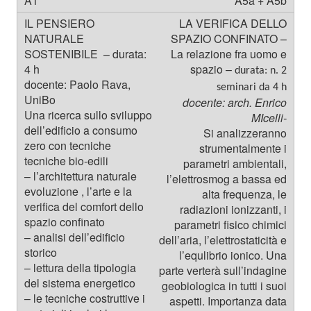
A5a + A5b
LA VERIFICA DELLO
SPAZIO CONFINATO –
La relazione fra uomo e
spazio –
durata: n. 2
seminari da 4 h
docente: arch. Enrico
MIcelli-
Si analizzeranno
strumentalmente i
parametri ambientali,
l’elettrosmog a bassa ed
alta frequenza, le
radiazioni ionizzanti, i
parametri fisico chimici
dell’aria, l’elettrostaticità e
l’equlibrio ionico. Una
parte verterà sull’indagine
geobiologica in tutti i suoi
aspetti. Importanza data