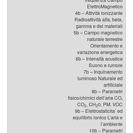
ElettroMagnetico
4b – Attività ionizzante
Radioattività alfa, beta,
gamma e dei materiali
5b – Campo magnetico
naturale terrestre
Orientamento e
variazione energetica
6b – Intensità acustica
Suono e rumore
7b – Inquinamento
luminoso Naturale ed
artificiale
8b – Parametri
fisico/chimici dell’aria CO,
CO
, CH
0, PM. VOC
2
2
9b – Elettrostaticita’ ed
equilibrio ionico L’aria e
l’ambiente
10b – Parametri