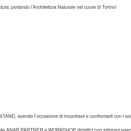
ura, portando l’Architettura Naturale nel cuore di Torino!
STAND
, avendo l’occasione di incontrare e confrontarti con i soc
nde
ANAB PARTNER
e
WORKSHOP
didattici con artigiani speci