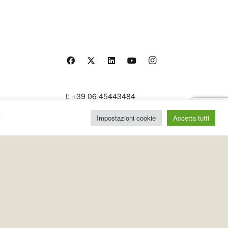
t:
+39 06 45443484
m:
+39 393 9922813
u
i
e:
info@anab.it
Impostazioni cookie
Accetta tutti
PEC
:
anab@pec.anab.it