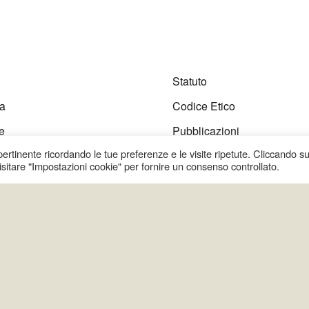
Statuto
a
Codice Etico
e
Pubblicazioni
 pertinente ricordando le tue preferenze e le visite ripetute. Cliccando s
one
Tecnici e Consulenti Bioedil
visitare "Impostazioni cookie" per fornire un consenso controllato.
enti
Spazio soci
ner
Contatti