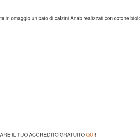
r te in omaggio un paio di
calzini Anab
realizzati con cotone biol
CARE IL TUO ACCREDITO GRATUITO
QUI
!