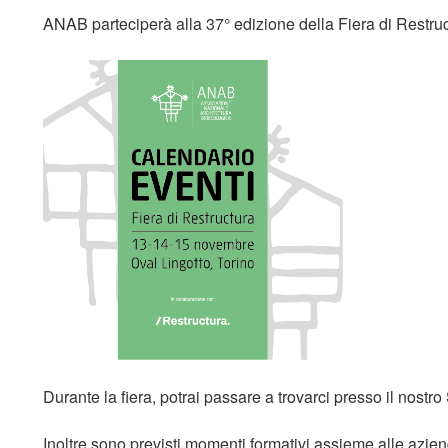
ANAB parteciperà alla 37° edizione della Fiera di Restruct
Durante la fiera, potrai passare a trovarci presso il nostro
Inoltre sono previsti momenti formativi assieme alle azie